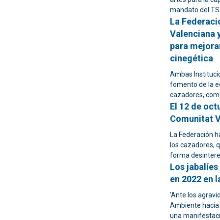
mandato del T
La Federaci
Valenciana y
para mejorar
cinegética
Ambas Instituci
fomento de la ed
cazadores, como
El 12 de oct
Comunitat V
La Federación h
los cazadores, q
forma desintere
Los jabalíes
en 2022 en 
‘Ante los agravi
Ambiente hacia 
una manifestaci