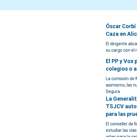
Óscar Corbí 
Caza en Ali
El dirigente ali
su cargo con el
El PP y Vox 
colegios o 
La comisión de 
asimismo, las nu
Segura
La Generalit
TSJCV autor
para las pru
El conseller de
estudiar las vía
artes para la ca