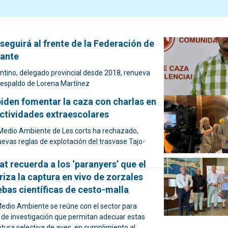
seguirá al frente de la Federación de
cante
cantino, delegado provincial desde 2018, renueva
 respaldo de Lorena Martínez
piden fomentar la caza con charlas en
actividades extraescolares
Medio Ambiente de Les corts ha rechazado,
evas reglas de explotación del trasvase Tajo-
at recuerda a los ‘paranyers’ que el
iza la captura en vivo de zorzales
ebas científicas de cesto-malla
 Medio Ambiente se reúne con el sector para
s de investigación que permitan adecuar estas
ptura selectiva de aves, en cumplimiento al