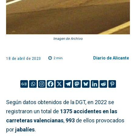
Imagen de Archivo
Diario de Alicante
2
min.
18 de abril de 2023
Según datos obtenidos de la DGT, en 2022 se
registraron un total de
1375 accidentes en las
carreteras valencianas
,
993
de ellos provocados
por
jabalíes
.