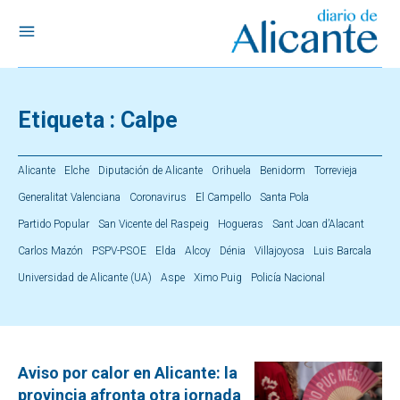
Etiqueta :
Calpe
Alicante
Elche
Diputación de Alicante
Orihuela
Benidorm
Torrevieja
Generalitat Valenciana
Coronavirus
El Campello
Santa Pola
Partido Popular
San Vicente del Raspeig
Hogueras
Sant Joan d’Alacant
Carlos Mazón
PSPV-PSOE
Elda
Alcoy
Dénia
Villajoyosa
Luis Barcala
Universidad de Alicante (UA)
Aspe
Ximo Puig
Policía Nacional
Aviso por calor en Alicante: la
provincia afronta otra jornada