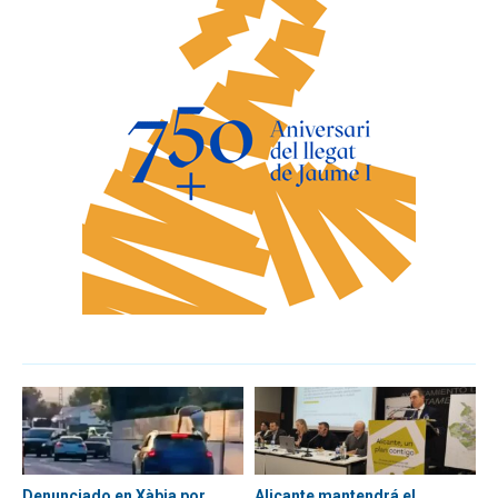
Denunciado en Xàbia por
Alicante mantendrá el