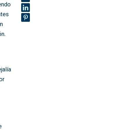
iendo
ntes
un
ón.
jalía
or
y
e