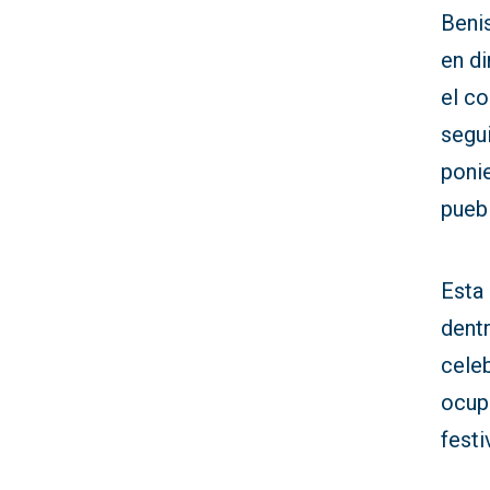
Beni
en di
el co
segu
ponie
puebl
Esta 
dentr
celeb
ocupa
festi