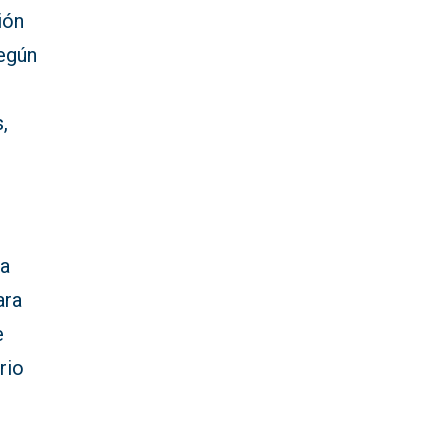
ión
según
,
ca
ara
e
rio