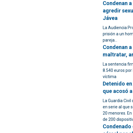
Condenan a 
agredir sexu
Jávea
La Audiencia Pr
prisión a un hom
pareja...
Condenan a 
maltratar, a
La sentencia fi
8.540 euros por 
víctima
Detenido en 
que acosó a
La Guardia Civil
en serie al que 
20 menores. En e
de 200 dispositi
Condenado e