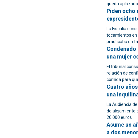
queda aplazado 
Piden ocho a
expresidente
La Fiscalía cons
tocamientos en 
practicaba un ta
Condenado a
una mujer c
El tribunal con
relación de conf
comida para que
Cuatro años 
una inquilin
La Audiencia de
de alejamiento 
20.000 euros
Asume un añ
a dos menor