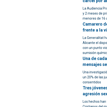
cárcel por a
La Audiencia Pr
y 2 meses de pri
menores de 16 
Camarero de
frente a la 
La Generalitat 
Alicante el dispo
con un punto vio
sumisión químic
Una de cada
mensajes se
Una investigaci
un 20% de las j
consentidos
Tres jóvene
agresión sex
Los hechos han 
Cristianos del m