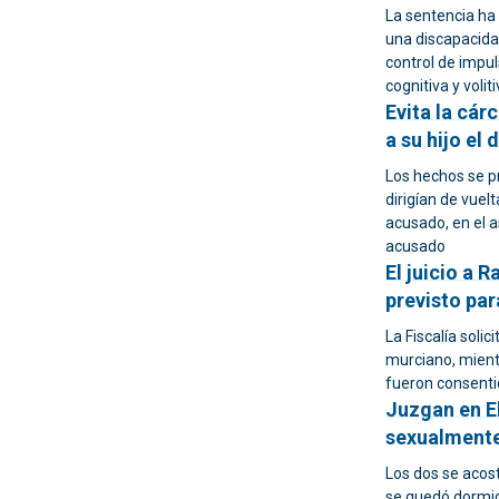
La sentencia ha
una discapacida
control de impul
cognitiva y volit
Evita la cár
a su hijo el
Los hechos se p
dirigían de vuel
acusado, en el a
acusado
El juicio a 
previsto par
La Fiscalía solic
murciano, mient
fueron consentid
Juzgan en E
sexualmente
Los dos se acost
se quedó dormid