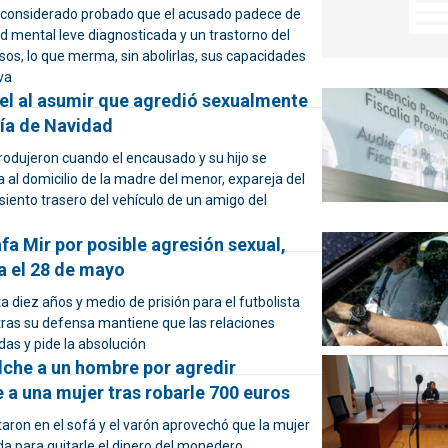
 considerado probado que el acusado padece de
d mental leve diagnosticada y un trastorno del
sos, lo que merma, sin abolirlas, sus capacidades
iva
cel al asumir que agredió sexualmente
 día de Navidad
rodujeron cuando el encausado y su hijo se
ta al domicilio de la madre del menor, expareja del
siento trasero del vehículo de un amigo del
Rafa Mir por posible agresión sexual,
a el 28 de mayo
ita diez años y medio de prisión para el futbolista
ras su defensa mantiene que las relaciones
as y pide la absolución
lche a un hombre por agredir
 a una mujer tras robarle 700 euros
aron en el sofá y el varón aprovechó que la mujer
a para quitarle el dinero del monedero