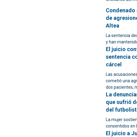
Condenado a
de agresione
Altea
La sentencia de
y han mantenido
El juicio co
sentencia c
cárcel
Las acusaciones
cometió una agr
dos pacientes, 
La denuncian
que sufrió d
del futbolis
La mujer sostien
consentidos en l
El juicio a 