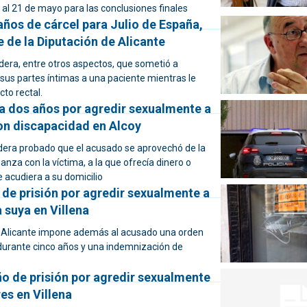
al 21 de mayo para las conclusiones finales
ños de cárcel para Julio de España,
 de la Diputación de Alicante
idera, entre otros aspectos, que sometió a
sus partes íntimas a una paciente mientras le
cto rectal.
 dos años por agredir sexualmente a
on discapacidad en Alcoy
sidera probado que el acusado se aprovechó de la
ianza con la víctima, a la que ofrecía dinero o
 acudiera a su domicilio
de prisión por agredir sexualmente a
a suya en Villena
 Alicante impone además al acusado una orden
durante cinco años y una indemnización de
o de prisión por agredir sexualmente
es en Villena