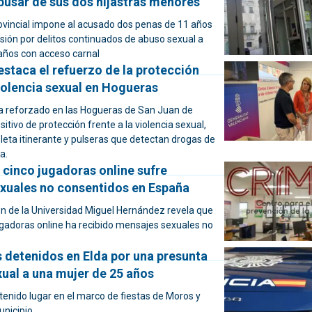
busar de sus dos hijastras menores
ovincial impone al acusado dos penas de 11 años
sión por delitos continuados de abuso sexual a
años con acceso carnal
staca el refuerzo de la protección
violencia sexual en Hogueras
ha reforzado en las Hogueras de San Juan de
sitivo de protección frente a la violencia sexual,
leta itinerante y pulseras que detectan drogas de
a.
 cinco jugadoras online sufre
xuales no consentidos en España
ón de la Universidad Miguel Hernández revela que
ugadoras online ha recibido mensajes sexuales no
s detenidos en Elda por una presunta
ual a una mujer de 25 años
tenido lugar en el marco de fiestas de Moros y
unicipio