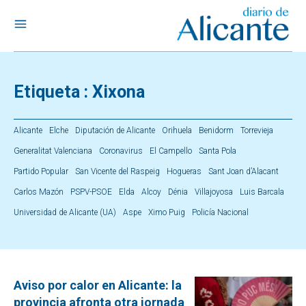
Etiqueta :
Xixona
Alicante
Elche
Diputación de Alicante
Orihuela
Benidorm
Torrevieja
Generalitat Valenciana
Coronavirus
El Campello
Santa Pola
Partido Popular
San Vicente del Raspeig
Hogueras
Sant Joan d’Alacant
Carlos Mazón
PSPV-PSOE
Elda
Alcoy
Dénia
Villajoyosa
Luis Barcala
Universidad de Alicante (UA)
Aspe
Ximo Puig
Policía Nacional
Aviso por calor en Alicante: la
provincia afronta otra jornada