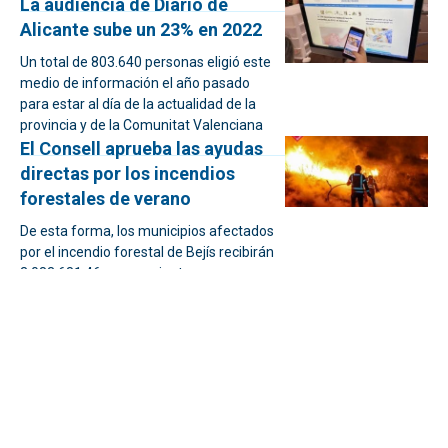
La audiencia de Diario de
Alicante sube un 23% en 2022
Un total de 803.640 personas eligió este
medio de información el año pasado
para estar al día de la actualidad de la
provincia y de la Comunitat Valenciana
El Consell aprueba las ayudas
directas por los incendios
forestales de verano
De esta forma, los municipios afectados
por el incendio forestal de Bejís recibirán
3.083.681,46 euros, mientras que para
el de Vall d’Ebo la cantidad asciende a
866.431 euros.
Alicante modera sus compras
para el sorteo de Lotería de
Navidad
Las administraciones registran menos
ventas que en 2021 pero la solidaridad