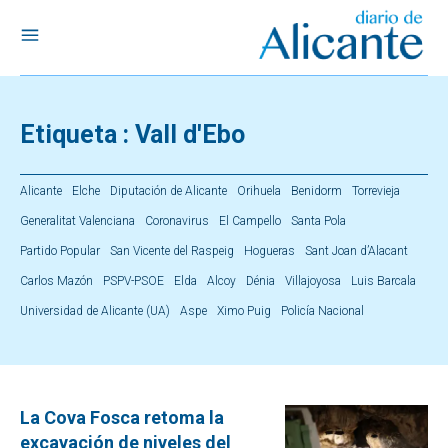
Etiqueta :
Vall d'Ebo
Alicante
Elche
Diputación de Alicante
Orihuela
Benidorm
Torrevieja
Generalitat Valenciana
Coronavirus
El Campello
Santa Pola
Partido Popular
San Vicente del Raspeig
Hogueras
Sant Joan d’Alacant
Carlos Mazón
PSPV-PSOE
Elda
Alcoy
Dénia
Villajoyosa
Luis Barcala
Universidad de Alicante (UA)
Aspe
Ximo Puig
Policía Nacional
La Cova Fosca retoma la
excavación de niveles del