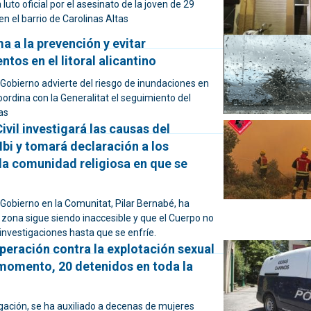
luto oficial por el asesinato de la joven de 29
en el barrio de Carolinas Altas
a a la prevención y evitar
tos en el litoral alicantino
 Gobierno advierte del riesgo de inundaciones en
oordina con la Generalitat el seguimiento del
as
ivil investigará las causas del
Ibi y tomará declaración a los
la comunidad religiosa en que se
Gobierno en la Comunitat, Pilar Bernabé, ha
 zona sigue siendo inaccesible y que el Cuerpo no
nvestigaciones hasta que se enfríe.
eración contra la explotación sexual
 momento, 20 detenidos en toda la
gación, se ha auxiliado a decenas de mujeres