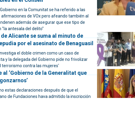
Gobierno en la Comunitat se ha referido a las
y afirmaciones de VOx pero afeando también al
ondenen además de asegurar que ese tipo de
"la antesala del delito"
 de Alicante se suma al minuto de
repudia por el asesinato de Benaguasil
 investiga el doble crimen como un caso de
ta y la delegada del Gobierno pide no frivolizar
el terrorismo contra las mujeres'
 al ‘Gobierno de la Generalitat que
rgonzarnos’
o estas declaraciones después de que el
iano de Fundaciones haya admitido la inscripción
 de la Comunitat Valenciana para la Defensa de
ltratados
erca de 900.000 desplazamientos en
as valencianas por el puente del 1 de