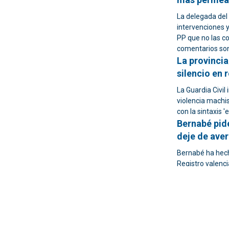
La delegada del 
intervenciones 
PP que no las c
comentarios son 
La provincia
silencio en 
La Guardia Civil
violencia machis
con la sintaxis '
Bernabé pide
deje de ave
Bernabé ha hech
Registro valenc
de la Fundación
los Hombres Ma
Se prevén c
las carreter
mayo