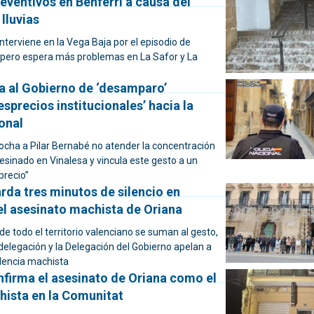
eventivos en Benferri a causa del
lluvias
 interviene en la Vega Baja por el episodio de
s, pero espera más problemas en La Safor y La
 al Gobierno de ‘desamparo’
esprecios institucionales’ hacia la
onal
rocha a Pilar Bernabé no atender la concentración
esinado en Vinalesa y vincula este gesto a un
precio”
rda tres minutos de silencio en
el asesinato machista de Oriana
 todo el territorio valenciano se suman al gesto,
delegación y la Delegación del Gobierno apelan a
olencia machista
nfirma el asesinato de Oriana como el
hista en la Comunitat