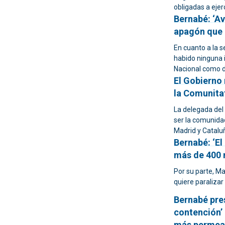
obligadas a ejer
Bernabé: ‘A
apagón que 
En cuanto a la 
habido ninguna i
Nacional como d
El Gobierno 
la Comunita
La delegada del
ser la comunidad
Madrid y Cataluñ
Bernabé: ‘El
más de 400 m
Por su parte, M
quiere paralizar
Bernabé pre
contención’ 
más permeab