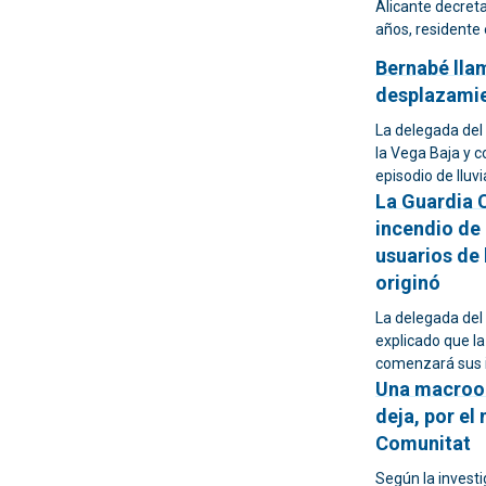
Alicante decreta 
años, residente 
Bernabé llam
desplazamien
La delegada del
la Vega Baja y c
episodio de lluvi
La Guardia C
incendio de 
usuarios de 
originó
La delegada del 
explicado que la
comenzará sus i
Una macroop
deja, por el
Comunitat
Según la investi