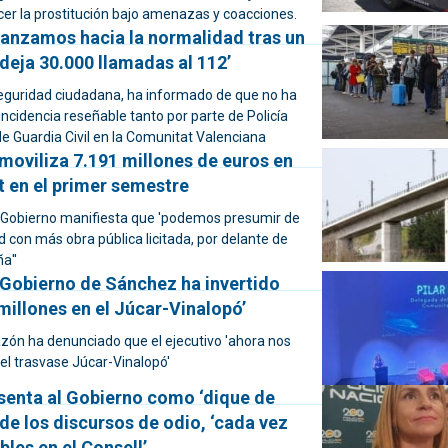
cer la prostitución bajo amenazas y coacciones.
vanzamos hacia la normalidad tras un
deja 30.000 llamadas al 112’
seguridad ciudadana, ha informado de que no ha
ncidencia reseñable tanto por parte de Policía
e Guardia Civil en la Comunitat Valenciana
moviliza 7.191 millones de euros en
t en el primer semestre
 Gobierno manifiesta que 'podemos presumir de
 con más obra pública licitada, por delante de
a''
 Gobierno de Sánchez ha invertido
illones en el Júcar-Vinalopó’
azón ha denunciado que el ejecutivo 'ahora nos
 el trasvase Júcar-Vinalopó'
senta al Gobierno como ‘dique de
de los discursos de odio, ‘cada vez
les en el Consell’