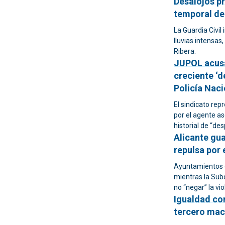
Desalojos pr
temporal de 
La Guardia Civil
lluvias intensa
Ribera.
JUPOL acusa
creciente ‘d
Policía Naci
El sindicato rep
por el agente as
historial de “des
Alicante gua
repulsa por 
Ayuntamientos de
mientras la Sub
no “negar” la vi
Igualdad co
tercero mac