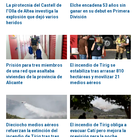
La pirotecnia del Castell de
Elche encadena 53 años sin
l’Olla de Altea investiga la
ganar en su debut en Primera
explosión que dejó varios
División
heridos
Prisión para tres miembros
El incendio de Tírig se
de una red que asaltaba
estabiliza tras arrasar 810
viviendas de la provincia de
hectáreas y movilizar 21
Alicante
medios aéreos
Dieciocho medios aéreos
El incendio de Tírig obliga a
refuerzan la extinción del
evacuar Catí pero mejora la
incendio de Tírig tras tres
previsión para la noche