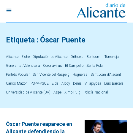
Etiqueta :
Óscar Puente
Alicante
Elche
Diputación de Alicante
Orihuela
Benidorm
Torrevieja
Generalitat Valenciana
Coronavirus
El Campello
Santa Pola
Partido Popular
San Vicente del Raspeig
Hogueras
Sant Joan d’Alacant
Carlos Mazón
PSPV-PSOE
Elda
Alcoy
Dénia
Villajoyosa
Luis Barcala
Universidad de Alicante (UA)
Aspe
Ximo Puig
Policía Nacional
Óscar Puente reaparece en
Alicante defendiendo la