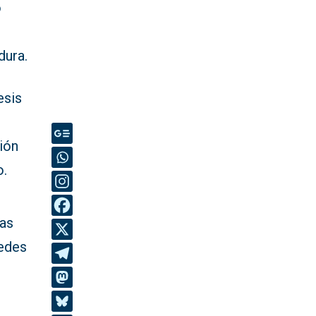
ó
dura.
esis
ión
o.
tas
sedes