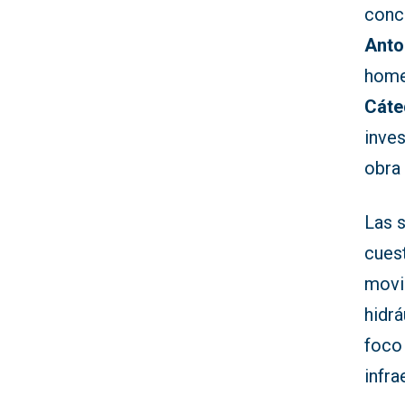
conc
Anto
home
Cáte
inves
obra 
Las 
cuest
movil
hidrá
foco
infra