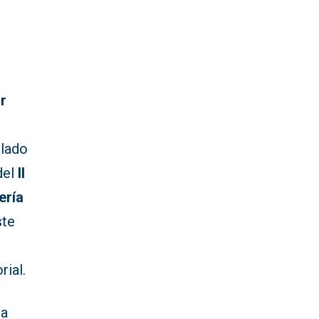
r
ulado
 del
II
ería
ste
rial.
la