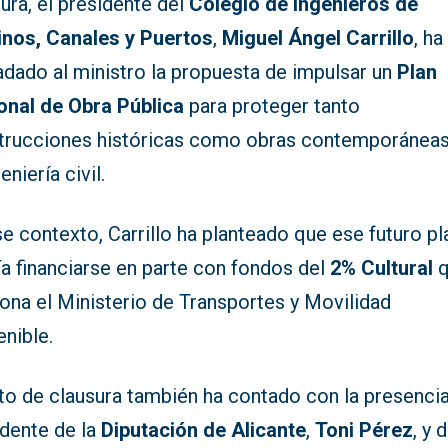
ura, el presidente del
Colegio de Ingenieros de
nos, Canales y Puertos
,
Miguel Ángel Carrillo
, ha
adado al ministro la propuesta de impulsar un
Plan
onal de Obra Pública
para proteger tanto
trucciones históricas como obras contemporánea
geniería civil.
e contexto, Carrillo ha planteado que ese futuro pl
a financiarse en parte con fondos del
2% Cultural
q
ona el Ministerio de Transportes y Movilidad
nible.
to de clausura también ha contado con la presencia
idente de la
Diputación de Alicante
,
Toni Pérez
, y 