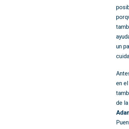
posib
porq
tambi
ayuda
un p
cuida
Antes
en e
tamb
de l
Adam
Puen