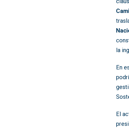
claus
Cami
trasl
Naci
cons
la in
En es
podrí
gesti
Soste
El ac
pres