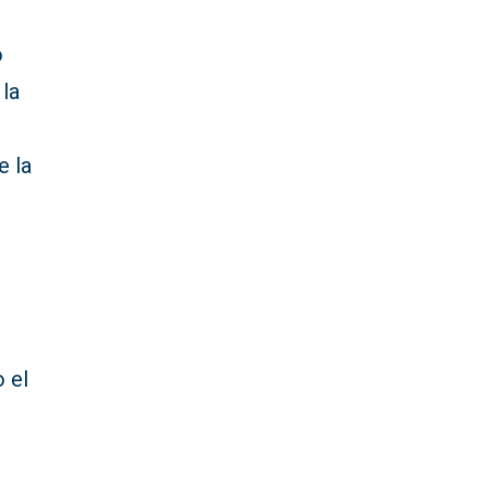
o
 la
e la
o el