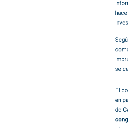
info
hace 
inves
Segú
como 
impru
se ce
El co
en pa
de
C
cong