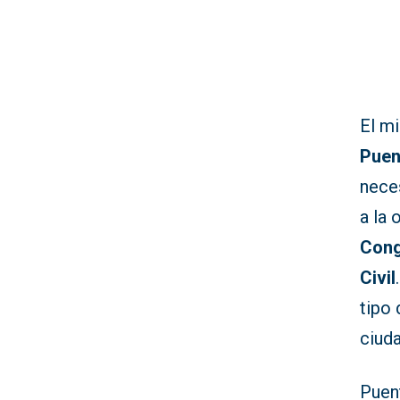
El mi
Puen
neces
a la 
Cong
Civil
tipo 
ciuda
Puen