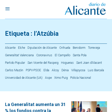
Etiqueta :
l’Atzúbia
Alicante
Elche
Diputación de Alicante
Orihuela
Benidorm
Torrevieja
Generalitat Valenciana
Coronavirus
El Campello
Santa Pola
Partido Popular
San Vicente del Raspeig
Hogueras
Sant Joan d’Alacant
Carlos Mazón
PSPV-PSOE
Elda
Alcoy
Dénia
Villajoyosa
Luis Barcala
Universidad de Alicante (UA)
Aspe
Ximo Puig
Policía Nacional
La Generalitat aumenta un 31
% los fondos contra la