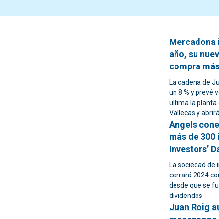
Mercadona i
año, su nue
compra más 
La cadena de Ju
un 8 % y prevé 
ultima la plant
Vallecas y abrir
Angels cone
más de 300 i
Investors’ D
La sociedad de 
cerrará 2024 co
desde que se fu
dividendos
Juan Roig a