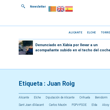
Newsletter
ALICANTE
ELCHE
TORRE
Denunciado en Xàbia por llevar a un
acompañante subido en el techo del coch
Etiqueta :
Juan Roig
Alicante
Elche
Diputación de Alicante
Orihuela
Benidorm
Sant Joan d’Alacant
Carlos Mazón
PSPV-PSOE
Elda
Alcoy