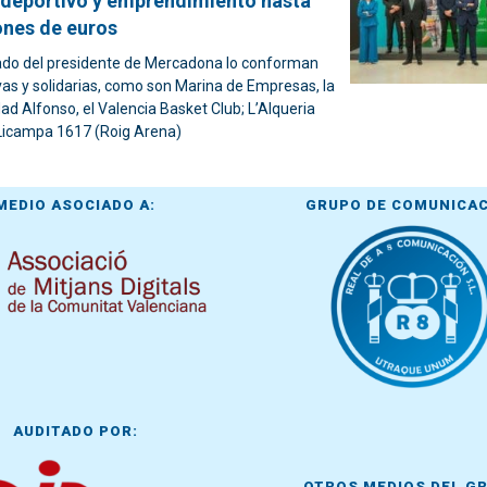
eportivo y emprendimiento hasta
ones de euros
ado del presidente de Mercadona lo conforman
tivas y solidarias, como son Marina de Empresas, la
ad Alfonso, el Valencia Basket Club; L’Alqueria
 Licampa 1617 (Roig Arena)
MEDIO ASOCIADO A:
GRUPO DE COMUNICA
AUDITADO POR:
OTROS MEDIOS DEL G