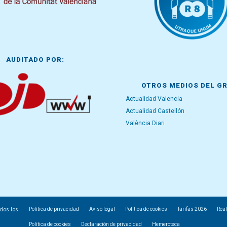
AUDITADO POR:
OTROS MEDIOS DEL G
Actualidad Valencia
Actualidad Castellón
València Diari
Política de privacidad
Aviso legal
Política de cookies
Tarifas 2026
Real
odos los
Política de cookies
Declaración de privacidad
Hemeroteca