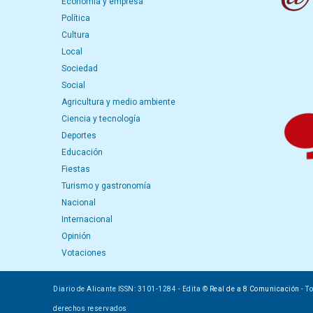
Economía y empresa
Política
Cultura
Local
Sociedad
Social
Agricultura y medio ambiente
Ciencia y tecnología
Deportes
Educación
Fiestas
Turismo y gastronomía
Nacional
Internacional
Opinión
Votaciones
Diario de Alicante ISSN: 3101-1284 - Edita ©
Real de a 8 Comunicación
- T
derechos reservados