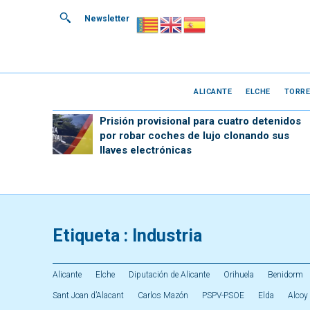
Newsletter
ALICANTE
ELCHE
TORRE
Prisión provisional para cuatro detenidos
por robar coches de lujo clonando sus
llaves electrónicas
Etiqueta :
Industria
Alicante
Elche
Diputación de Alicante
Orihuela
Benidorm
Sant Joan d’Alacant
Carlos Mazón
PSPV-PSOE
Elda
Alcoy