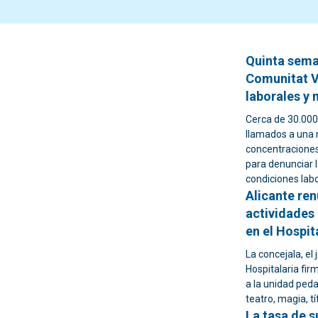
Quinta sema
Comunitat V
laborales y
Cerca de 30.000
llamados a una 
concentraciones
para denunciar 
condiciones labo
Alicante ren
actividades
en el Hospit
La concejala, el
Hospitalaria fi
a la unidad ped
teatro, magia, t
La tasa de s