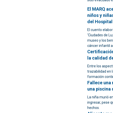
sido evacuado en
El MARQ acer
niños y niña
del Hospital
El cuento elabor
‘Ciudades de Lu
museo y los bene
cáncer infantil 
Certificació
la calidad d
Entre los aspec
trazabilidad en 
formación conti
Fallece una 
una piscina
La niña murió en
ingresar, pese q
hechos.