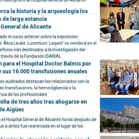
 helicóptero al Hospital General de Alicante.
ca la historia y la arqueología los
s de larga estancia
 General de Alicante
ado el curso anterior sobre la exposición
z. Ákra Leuké. Lucentum. Laqant’ se venderá en el
ficios irán destinados a la investigación del
a través de la Fundación ISABIAL
n para el Hospital Doctor Balmis por
e sus 16.000 transfusiones anuales
tos auditados destacan los relacionados con la
las transfusiones, la hemovigilancia o la
nua de los profesionales
niña de tres años tras ahogarse en
 de Aigües
 el Hospital General de Alicante horas después de
ue a antes fue reanimada en el lugar de los