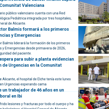
a Comunitat Valenciana
tario público valenciano cuenta con una Red
lógica Pediátrica integrada por tres hospitales,
neral de Alicante.
ctor Balmis formará a los primeros
ncias y Emergencias
or Balmis liderará la formación de los primeros
s y Emergencias desde primavera de 2026,
guridad del paciente.
espera para subir a planta evidencian
n de Urgencias en la Comunitat
e Alicante, el hospital de Elche tenía este lunes
s en Urgencias esperando cama
 un trabajador de 46 años en un
boral en Ibi
rido lesiones y fracturas por todo el cuerpo y ha