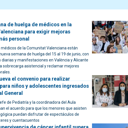
na de huelga de médicos en la
alenciana para exigir mejoras
 más personal
 médicos de la Comunitat Valenciana están
nueva semana de huelga del 15 al 19 de junio, con
 diarias y manifestaciones en València y Alicante
la sobrecarga asistencial y reclamar mejores
rales.
ueva el convenio para realizar
 para niños y adolescentes ingresados
al General
 jefe de Pediatría y la coordinadora del Aula
rman el acuerdo para que los menores que asisten
agógica puedan disfrutar de espectáculos de
íteres y cuentacuentos
upervivencia de cáncer infantil supera