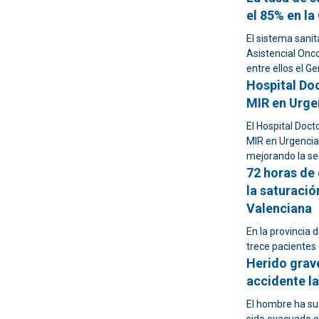
el 85% en l
El sistema sani
Asistencial Onco
entre ellos el Ge
Hospital Do
MIR en Urge
El Hospital Doct
MIR en Urgencia
mejorando la se
72 horas de 
la saturació
Valenciana
En la provincia d
trece paciente
Herido grave
accidente la
El hombre ha suf