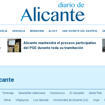
VIEJA
ORIHUELA
BENIDORM
ALCOY
SAN VICENTE DEL RASPEIG
S
Alicante mantendrá el proceso participativo
e
del PGE durante toda su tramitación
icante
Torrevieja
Generalitat Valenciana
Coronavirus
El Campello
Santa Pola
Dénia
Villajoyosa
Luis Barcala
Universidad de Alicante (UA)
Aspe