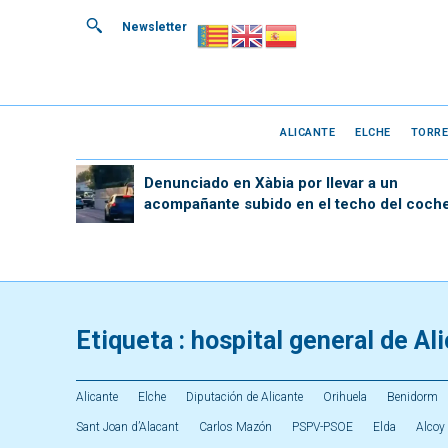
Newsletter
ALICANTE
ELCHE
TORRE
Denunciado en Xàbia por llevar a un
acompañante subido en el techo del coch
Etiqueta :
hospital general de Al
Alicante
Elche
Diputación de Alicante
Orihuela
Benidorm
Sant Joan d’Alacant
Carlos Mazón
PSPV-PSOE
Elda
Alcoy