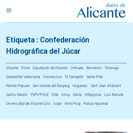
Etiqueta :
Confederación
Hidrográfica del Júcar
Alicante
Elche
Diputación de Alicante
Orihuela
Benidorm
Torrevieja
Generalitat Valenciana
Coronavirus
El Campello
Santa Pola
Partido Popular
San Vicente del Raspeig
Hogueras
Sant Joan d’Alacant
Carlos Mazón
PSPV-PSOE
Elda
Alcoy
Dénia
Villajoyosa
Luis Barcala
Universidad de Alicante (UA)
Aspe
Ximo Puig
Policía Nacional