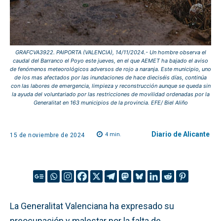
GRAFCVA3922. PAIPORTA (VALENCIA), 14/11/2024.- Un hombre observa el
caudal del Barranco el Poyo este jueves, en el que AEMET ha bajado el aviso
de fenómenos meteorológicos adversos de rojo a naranja. Este municipio, uno
de los mas afectados por las inundaciones de hace dieciséis días, continúa
con las labores de emergencia, limpieza y reconstrucción aunque se queda sin
la ayuda del voluntariado por las restricciones de movilidad ordenadas por la
Generalitat en 163 municipios de la provincia. EFE/ Biel Aliño
Diario de Alicante
4
min.
15 de noviembre de 2024
La Generalitat Valenciana ha expresado su
preocupación y malestar por la falta de