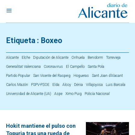
Etiqueta :
Boxeo
Alicante
Elche
Diputación de Alicante
Orihuela
Benidorm
Torrevieja
Generalitat Valenciana
Coronavirus
El Campello
Santa Pola
Partido Popular
San Vicente del Raspeig
Hogueras
Sant Joan d’Alacant
Carlos Mazón
PSPV-PSOE
Elda
Alcoy
Dénia
Villajoyosa
Luis Barcala
Universidad de Alicante (UA)
Aspe
Ximo Puig
Policía Nacional
Hokit mantiene el pulso con
Topuria tras una rueda de