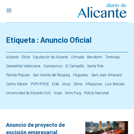
Etiqueta :
Anuncio Oficial
Alicante
Elche
Diputación de Alicante
Orihuela
Benidorm
Torrevieja
Generalitat Valenciana
Coronavirus
El Campello
Santa Pola
Partido Popular
San Vicente del Raspeig
Hogueras
Sant Joan d’Alacant
Carlos Mazón
PSPV-PSOE
Elda
Alcoy
Dénia
Villajoyosa
Luis Barcala
Universidad de Alicante (UA)
Aspe
Ximo Puig
Policía Nacional
Anuncio de proyecto de
escisión empresarial