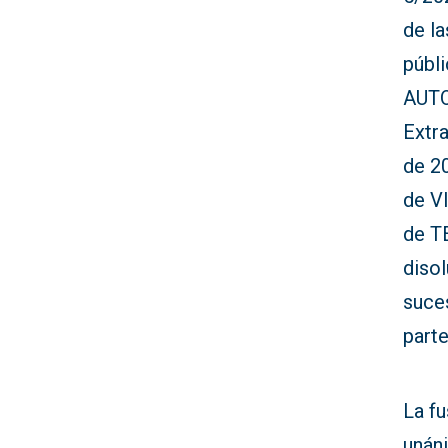
de l
públ
AUTO
Extra
de 2
de V
de T
disol
suces
part
La f
unáni