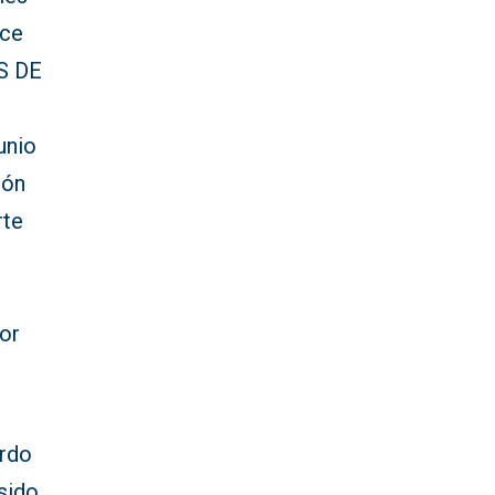
ace
AS DE
unio
ión
rte
por
erdo
sido