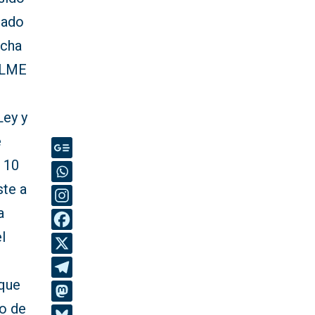
tado
echa
e LME
Ley y
e
o 10
ste a
a
l
 que
zo de