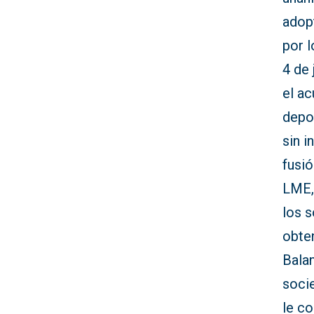
adop
por 
4 de
el a
depo
sin 
fusió
LME,
los 
obten
Bala
soci
le c