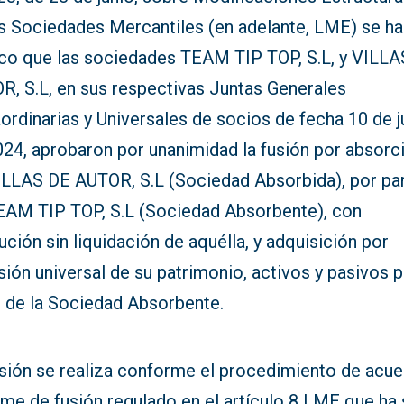
as Sociedades Mercantiles (en adelante, LME) se h
ico que las sociedades TEAM TIP TOP, S.L, y VILL
R, S.L, en sus respectivas Juntas Generales
ordinarias y Universales de socios de fecha 10 de j
024, aprobaron por unanimidad la fusión por absorc
ILLAS DE AUTOR, S.L (Sociedad Absorbida), por pa
EAM TIP TOP, S.L (Sociedad Absorbente), con
ución sin liquidación de aquélla, y adquisición por
ión universal de su patrimonio, activos y pasivos 
e de la Sociedad Absorbente.
usión se realiza conforme el procedimiento de acu
me de fusión regulado en el artículo 8 LME que ha 