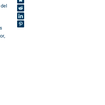
 del
es
or,