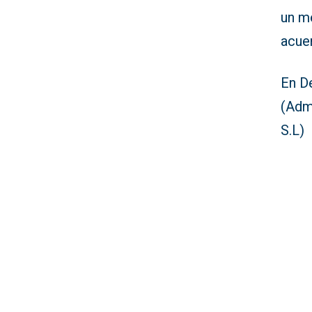
un me
acue
En De
(Admi
S.L)