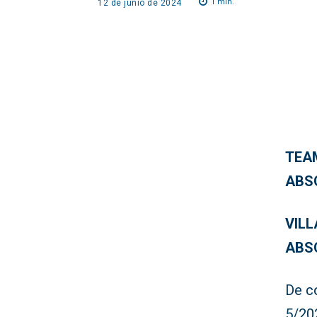
1
min.
12 de junio de 2024
TEAM
ABS
VILL
ABS
De c
5/202