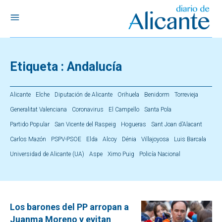
Etiqueta :
Andalucía
Alicante
Elche
Diputación de Alicante
Orihuela
Benidorm
Torrevieja
Generalitat Valenciana
Coronavirus
El Campello
Santa Pola
Partido Popular
San Vicente del Raspeig
Hogueras
Sant Joan d’Alacant
Carlos Mazón
PSPV-PSOE
Elda
Alcoy
Dénia
Villajoyosa
Luis Barcala
Universidad de Alicante (UA)
Aspe
Ximo Puig
Policía Nacional
Los barones del PP arropan a
Juanma Moreno y evitan