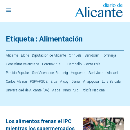
Etiqueta :
Alimentación
Alicante
Elche
Diputación de Alicante
Orihuela
Benidorm
Torrevieja
Generalitat Valenciana
Coronavirus
El Campello
Santa Pola
Partido Popular
San Vicente del Raspeig
Hogueras
Sant Joan d’Alacant
Carlos Mazón
PSPV-PSOE
Elda
Alcoy
Dénia
Villajoyosa
Luis Barcala
Universidad de Alicante (UA)
Aspe
Ximo Puig
Policía Nacional
Los alimentos frenan el IPC
mientras los supermercados