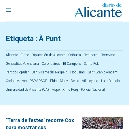
Etiqueta :
À Punt
Alicante
Elche
Diputación de Alicante
Orihuela
Benidorm
Torrevieja
Generalitat Valenciana
Coronavirus
El Campello
Santa Pola
Partido Popular
San Vicente del Raspeig
Hogueras
Sant Joan d’Alacant
Carlos Mazón
PSPV-PSOE
Elda
Alcoy
Dénia
Villajoyosa
Luis Barcala
Universidad de Alicante (UA)
Aspe
Ximo Puig
Policía Nacional
‘Terra de festes’ recorre Cox
para mostrar sus