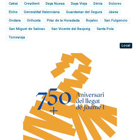
Catral
Crevillent
Daya Nueva
Daya Vieja
Dénia
Dolores
Elche
Generalitat Valenciana
Guardamar del Segura
Jávea
Ondara
Orihuela
Pilar de la Horadada
Rojales
San Fulgencio
San Miguel de Salinas
San Vicente del Raspeig
Santa Pola
Torrevieja
Local