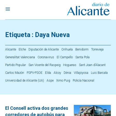
Etiqueta :
Daya Nueva
Alicante
Elche
Diputación de Alicante
Orihuela
Benidorm
Torrevieja
Generalitat Valenciana
Coronavirus
El Campello
Santa Pola
Partido Popular
San Vicente del Raspeig
Hogueras
Sant Joan d’Alacant
Carlos Mazón
PSPV-PSOE
Elda
Alcoy
Dénia
Villajoyosa
Luis Barcala
Universidad de Alicante (UA)
Aspe
Ximo Puig
Policía Nacional
El Consell activa dos grandes
corredores de autobús para