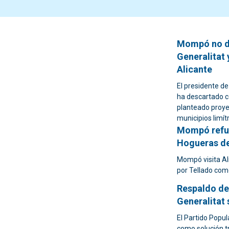
Mompó no de
Generalitat
Alicante
El presidente de
ha descartado c
planteado proyec
municipios limít
Mompó refue
Hogueras de
Mompó visita Ali
por Tellado com
Respaldo del
Generalitat 
El Partido Popul
como solución tr