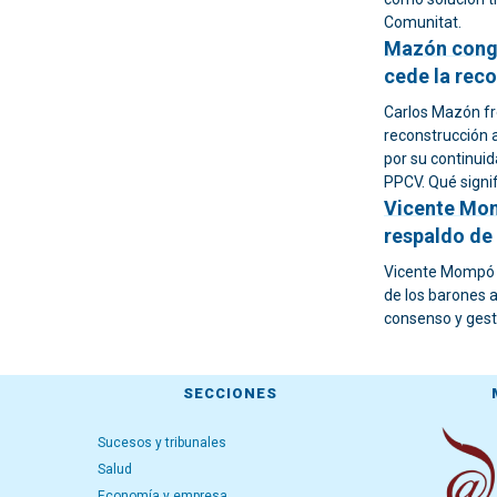
Comunitat.
Mazón conge
cede la rec
Carlos Mazón fre
reconstrucción 
por su continui
PPCV. Qué signif
Vicente Mom
respaldo de 
Vicente Mompó g
de los barones a
consenso y gest
SECCIONES
Sucesos y tribunales
Salud
Economía y empresa