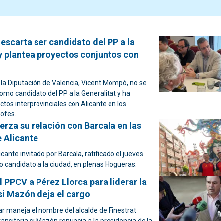
scarta ser candidato del PP a la
 y plantea proyectos conjuntos con
 la Diputación de Valencia, Vicent Mompó, no se
omo candidato del PP a la Generalitat y ha
tos interprovinciales con Alicante en los
rofes.
rza su relación con Barcala en las
 Alicante
cante invitado por Barcala, ratificado el jueves
o candidato a la ciudad, en plenas Hogueras.
 PPCV a Pérez Llorca para liderar la
si Mazón deja el cargo
ar maneja el nombre del alcalde de Finestrat
ansitoria si Mazón renuncia a la presidencia de la