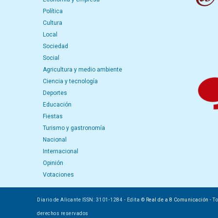
Política
Cultura
Local
Sociedad
Social
Agricultura y medio ambiente
Ciencia y tecnología
Deportes
Educación
Fiestas
Turismo y gastronomía
Nacional
Internacional
Opinión
Votaciones
Diario de Alicante ISSN: 3101-1284 - Edita ©
Real de a 8 Comunicación
- T
derechos reservados