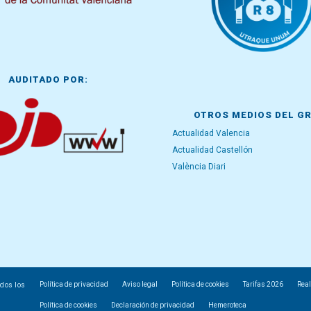
AUDITADO POR:
OTROS MEDIOS DEL G
Actualidad Valencia
Actualidad Castellón
València Diari
Política de privacidad
Aviso legal
Política de cookies
Tarifas 2026
Real
odos los
Política de cookies
Declaración de privacidad
Hemeroteca