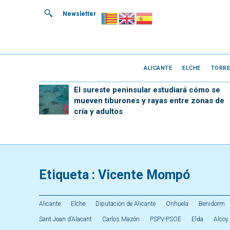
Newsletter
ALICANTE
ELCHE
TORRE
El sureste peninsular estudiará cómo se
mueven tiburones y rayas entre zonas de
cría y adultos
Etiqueta :
Vicente Mompó
Alicante
Elche
Diputación de Alicante
Orihuela
Benidorm
Sant Joan d’Alacant
Carlos Mazón
PSPV-PSOE
Elda
Alcoy