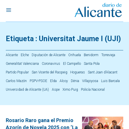
Etiqueta :
Universitat Jaume I (UJI)
Alicante
Elche
Diputación de Alicante
Orihuela
Benidorm
Torrevieja
Generalitat Valenciana
Coronavirus
El Campello
Santa Pola
Partido Popular
San Vicente del Raspeig
Hogueras
Sant Joan d’Alacant
Carlos Mazón
PSPV-PSOE
Elda
Alcoy
Dénia
Villajoyosa
Luis Barcala
Universidad de Alicante (UA)
Aspe
Ximo Puig
Policía Nacional
Rosario Raro gana el Premio
Azorín de Novela 2025 con ‘La