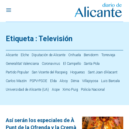
Etiqueta :
Televisión
Alicante
Elche
Diputación de Alicante
Orihuela
Benidorm
Torrevieja
Generalitat Valenciana
Coronavirus
El Campello
Santa Pola
Partido Popular
San Vicente del Raspeig
Hogueras
Sant Joan d’Alacant
Carlos Mazón
PSPV-PSOE
Elda
Alcoy
Dénia
Villajoyosa
Luis Barcala
Universidad de Alicante (UA)
Aspe
Ximo Puig
Policía Nacional
Así serán los especiales de À
Punt de la Ofrenda y la Cremà