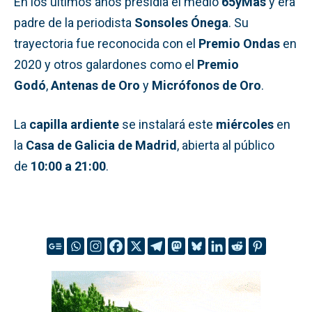
En los últimos años presidía el medio
65yMás
y era
padre de la periodista
Sonsoles Ónega
. Su
trayectoria fue reconocida con el
Premio Ondas
en
2020 y otros galardones como el
Premio
Godó
,
Antenas de Oro
y
Micrófonos de Oro
.
La
capilla ardiente
se instalará este
miércoles
en
la
Casa de Galicia de Madrid
, abierta al público
de
10:00 a 21:00
.