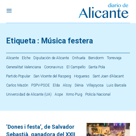
Etiqueta :
Música festera
Alicante
Elche
Diputación de Alicante
Orihuela
Benidorm
Torrevieja
Generalitat Valenciana
Coronavirus
El Campello
Santa Pola
Partido Popular
San Vicente del Raspeig
Hogueras
Sant Joan d’Alacant
Carlos Mazón
PSPV-PSOE
Elda
Alcoy
Dénia
Villajoyosa
Luis Barcala
Universidad de Alicante (UA)
Aspe
Ximo Puig
Policía Nacional
‘Dones i festa’, de Salvador
Sebastià, ganadora del XXII