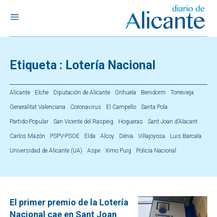
Etiqueta :
Lotería Nacional
Alicante
Elche
Diputación de Alicante
Orihuela
Benidorm
Torrevieja
Generalitat Valenciana
Coronavirus
El Campello
Santa Pola
Partido Popular
San Vicente del Raspeig
Hogueras
Sant Joan d’Alacant
Carlos Mazón
PSPV-PSOE
Elda
Alcoy
Dénia
Villajoyosa
Luis Barcala
Universidad de Alicante (UA)
Aspe
Ximo Puig
Policía Nacional
El primer premio de la Lotería
Nacional cae en Sant Joan