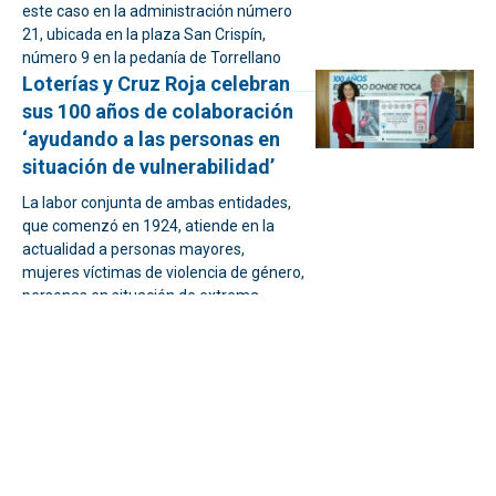
este caso en la administración número
21, ubicada en la plaza San Crispín,
número 9 en la pedanía de Torrellano
Loterías y Cruz Roja celebran
sus 100 años de colaboración
‘ayudando a las personas en
situación de vulnerabilidad’
La labor conjunta de ambas entidades,
que comenzó en 1924, atiende en la
actualidad a personas mayores,
mujeres víctimas de violencia de género,
personas en situación de extrema
vulnerabilidad, etc.
El segundo premio de la
Lotería Nacional se reparte en
Elche
El segundo premio, de 120.000 euros a
la serie (12.000 al décimo) ha sido el
número 24.768