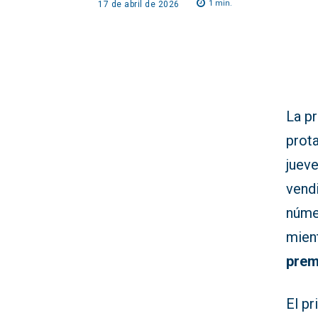
1
min.
17 de abril de 2026
La pr
prota
jueve
vend
núm
mien
prem
El pr