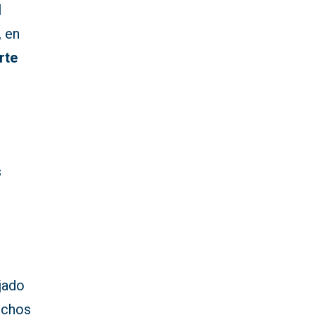
l
, en
rte
s
jado
uchos