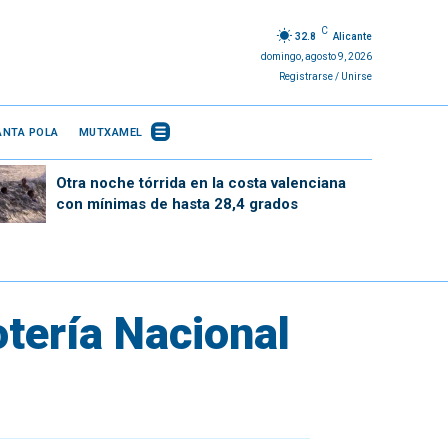
C
32.8
Alicante
domingo, agosto 9, 2026
Registrarse / Unirse
ANTA POLA
MUTXAMEL
Otra noche tórrida en la costa valenciana
con mínimas de hasta 28,4 grados
otería Nacional