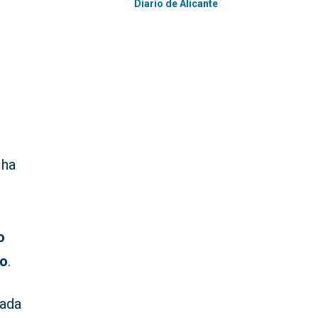
Diario de Alicante
ha
o
ro
.
uada