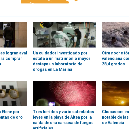
es logran aval
Un cuidador investigado por
Otra noche tór
para comprar
estafa a un matrimonio mayor
valenciana co
a
destapa un laboratorio de
28,4 grados
drogas en La Marina
 Elche por
Tres heridos y varios afectados
Chubascos en e
entas de oro
leves en la playa de Altea por la
notable de la
caída de una carcasa de fuegos
de Valencia
artificiales