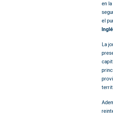
en l
segu
el p
Ingl
La jo
pres
capit
prin
provi
terri
Adem
rein