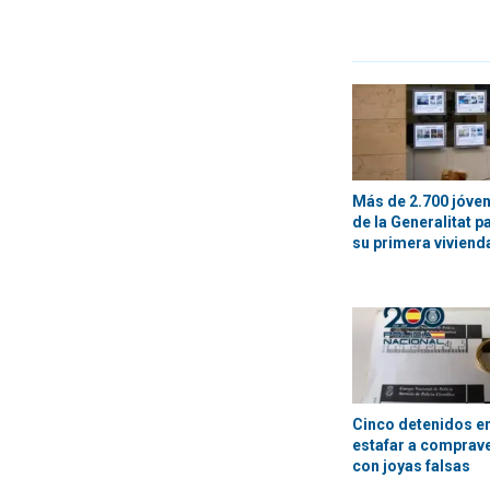
Más de 2.700 jóven
de la Generalitat 
su primera viviend
Cinco detenidos en
estafar a comprav
con joyas falsas