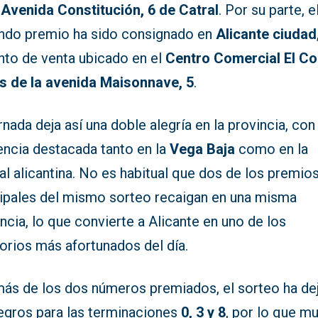
a
Avenida Constitución, 6 de Catral
. Por su parte, e
ndo premio ha sido consignado en
Alicante ciudad
unto de venta ubicado en el
Centro Comercial El Co
és de la avenida Maisonnave, 5
.
rnada deja así una doble alegría en la provincia, con
encia destacada tanto en la
Vega Baja
como en la
al alicantina. No es habitual que dos de los premio
cipales del mismo sorteo recaigan en una misma
ncia, lo que convierte a Alicante en uno de los
torios más afortunados del día.
ás de los dos números premiados, el sorteo ha de
tegros para las terminaciones
0, 3 y 8
, por lo que m