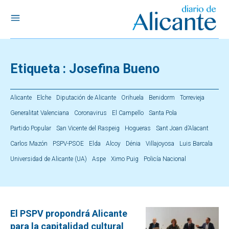
Etiqueta :
Josefina Bueno
Alicante
Elche
Diputación de Alicante
Orihuela
Benidorm
Torrevieja
Generalitat Valenciana
Coronavirus
El Campello
Santa Pola
Partido Popular
San Vicente del Raspeig
Hogueras
Sant Joan d’Alacant
Carlos Mazón
PSPV-PSOE
Elda
Alcoy
Dénia
Villajoyosa
Luis Barcala
Universidad de Alicante (UA)
Aspe
Ximo Puig
Policía Nacional
El PSPV propondrá Alicante
para la capitalidad cultural