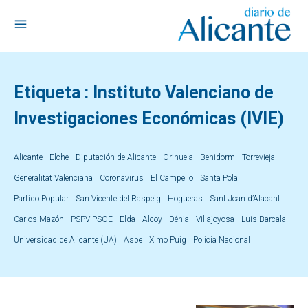
Etiqueta :
Instituto Valenciano de
Investigaciones Económicas (IVIE)
Alicante
Elche
Diputación de Alicante
Orihuela
Benidorm
Torrevieja
Generalitat Valenciana
Coronavirus
El Campello
Santa Pola
Partido Popular
San Vicente del Raspeig
Hogueras
Sant Joan d’Alacant
Carlos Mazón
PSPV-PSOE
Elda
Alcoy
Dénia
Villajoyosa
Luis Barcala
Universidad de Alicante (UA)
Aspe
Ximo Puig
Policía Nacional