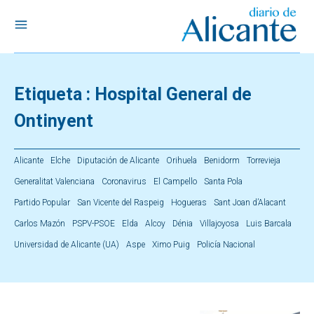
Etiqueta :
Hospital General de
Ontinyent
Alicante
Elche
Diputación de Alicante
Orihuela
Benidorm
Torrevieja
Generalitat Valenciana
Coronavirus
El Campello
Santa Pola
Partido Popular
San Vicente del Raspeig
Hogueras
Sant Joan d’Alacant
Carlos Mazón
PSPV-PSOE
Elda
Alcoy
Dénia
Villajoyosa
Luis Barcala
Universidad de Alicante (UA)
Aspe
Ximo Puig
Policía Nacional