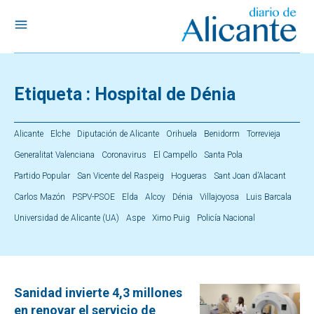
Etiqueta :
Hospital de Dénia
Alicante
Elche
Diputación de Alicante
Orihuela
Benidorm
Torrevieja
Generalitat Valenciana
Coronavirus
El Campello
Santa Pola
Partido Popular
San Vicente del Raspeig
Hogueras
Sant Joan d’Alacant
Carlos Mazón
PSPV-PSOE
Elda
Alcoy
Dénia
Villajoyosa
Luis Barcala
Universidad de Alicante (UA)
Aspe
Ximo Puig
Policía Nacional
Sanidad invierte 4,3 millones
en renovar el servicio de