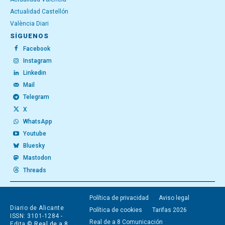
Actualidad Castellón
València Diari
SÍGUENOS
Facebook
Instagram
Linkedin
Mail
Telegram
X
WhatsApp
Youtube
Bluesky
Mastodon
Threads
Política de privacidad
Aviso legal
Diario de Alicante
Política de cookies
Tarifas 2026
ISSN: 3101-1284 -
Real de a 8 Comunicación
Edita ©
Real de a 8