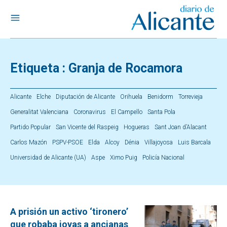
Etiqueta :
Granja de Rocamora
Alicante
Elche
Diputación de Alicante
Orihuela
Benidorm
Torrevieja
Generalitat Valenciana
Coronavirus
El Campello
Santa Pola
Partido Popular
San Vicente del Raspeig
Hogueras
Sant Joan d’Alacant
Carlos Mazón
PSPV-PSOE
Elda
Alcoy
Dénia
Villajoyosa
Luis Barcala
Universidad de Alicante (UA)
Aspe
Ximo Puig
Policía Nacional
A prisión un activo ‘tironero’
que robaba joyas a ancianas