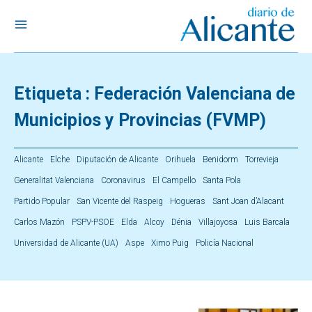
Etiqueta :
Federación Valenciana de
Municipios y Provincias (FVMP)
Alicante
Elche
Diputación de Alicante
Orihuela
Benidorm
Torrevieja
Generalitat Valenciana
Coronavirus
El Campello
Santa Pola
Partido Popular
San Vicente del Raspeig
Hogueras
Sant Joan d’Alacant
Carlos Mazón
PSPV-PSOE
Elda
Alcoy
Dénia
Villajoyosa
Luis Barcala
Universidad de Alicante (UA)
Aspe
Ximo Puig
Policía Nacional