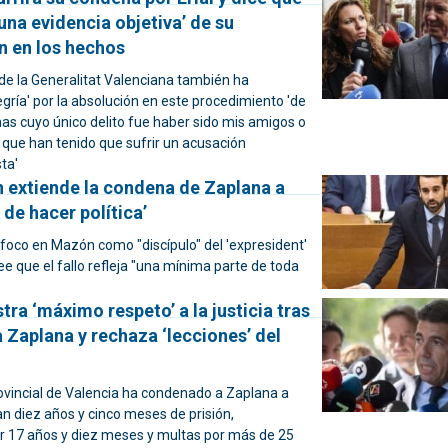
una evidencia objetiva’ de su
n en los hechos
 de la Generalitat Valenciana también ha
gría' por la absolución en este procedimiento 'de
as cuyo único delito fue haber sido mis amigos o
 que han tenido que sufrir un acusación
ta'
n extiende la condena de Zaplana a
de hacer política’
 foco en Mazón como "discípulo" del 'expresident'
 que el fallo refleja "una mínima parte de toda
a ‘máximo respeto’ a la justicia tras
 Zaplana y rechaza ‘lecciones’ del
ovincial de Valencia ha condenado a Zaplana a
 diez años y cinco meses de prisión,
por 17 años y diez meses y multas por más de 25