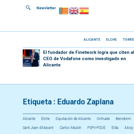
Newsletter
ALICANTE
ELCHE
TORRE
El fundador de Finetwork logra que citen a
CEO de Vodafone como investigado en
Alicante
Etiqueta :
Eduardo Zaplana
Alicante
Elche
Diputación de Alicante
Orihuela
Benidorm
Sant Joan d’Alacant
Carlos Mazón
PSPV-PSOE
Elda
Alcoy