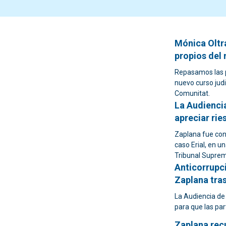
Mónica Oltr
propios del 
Repasamos las p
nuevo curso judi
Comunitat.
La Audiencia
apreciar rie
Zaplana fue con
caso Erial, en u
Tribunal Supre
Anticorrupci
Zaplana tras
La Audiencia de 
para que las par
Zaplana recu