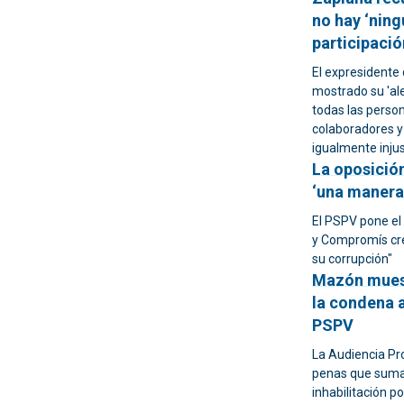
no hay ‘ning
participació
El expresidente
mostrado su 'ale
todas las person
colaboradores y
igualmente injus
La oposició
‘una manera 
El PSPV pone el
y Compromís cree
su corrupción"
Mazón muestr
la condena a
PSPV
La Audiencia Pr
penas que suman
inhabilitación 