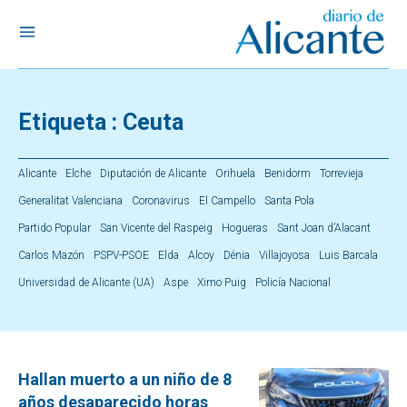
Etiqueta :
Ceuta
Alicante
Elche
Diputación de Alicante
Orihuela
Benidorm
Torrevieja
Generalitat Valenciana
Coronavirus
El Campello
Santa Pola
Partido Popular
San Vicente del Raspeig
Hogueras
Sant Joan d’Alacant
Carlos Mazón
PSPV-PSOE
Elda
Alcoy
Dénia
Villajoyosa
Luis Barcala
Universidad de Alicante (UA)
Aspe
Ximo Puig
Policía Nacional
Hallan muerto a un niño de 8
años desaparecido horas