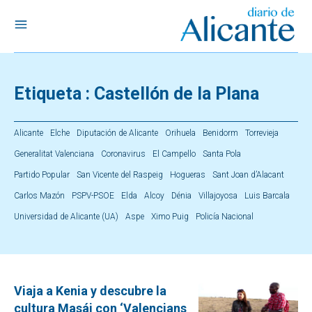
Etiqueta :
Castellón de la Plana
Alicante
Elche
Diputación de Alicante
Orihuela
Benidorm
Torrevieja
Generalitat Valenciana
Coronavirus
El Campello
Santa Pola
Partido Popular
San Vicente del Raspeig
Hogueras
Sant Joan d’Alacant
Carlos Mazón
PSPV-PSOE
Elda
Alcoy
Dénia
Villajoyosa
Luis Barcala
Universidad de Alicante (UA)
Aspe
Ximo Puig
Policía Nacional
Viaja a Kenia y descubre la
cultura Masái con ‘Valencians