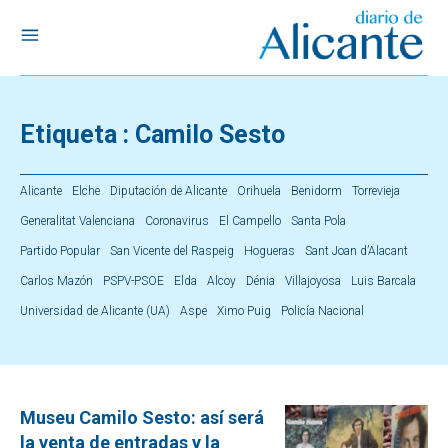
Etiqueta :
Camilo Sesto
Alicante
Elche
Diputación de Alicante
Orihuela
Benidorm
Torrevieja
Generalitat Valenciana
Coronavirus
El Campello
Santa Pola
Partido Popular
San Vicente del Raspeig
Hogueras
Sant Joan d’Alacant
Carlos Mazón
PSPV-PSOE
Elda
Alcoy
Dénia
Villajoyosa
Luis Barcala
Universidad de Alicante (UA)
Aspe
Ximo Puig
Policía Nacional
Museu Camilo Sesto: así será
la venta de entradas y la