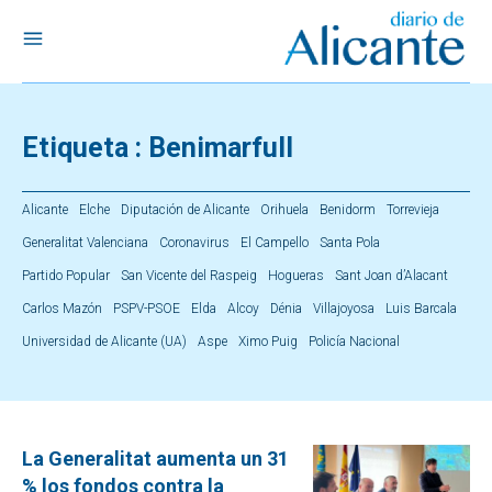
Etiqueta :
Benimarfull
Alicante
Elche
Diputación de Alicante
Orihuela
Benidorm
Torrevieja
Generalitat Valenciana
Coronavirus
El Campello
Santa Pola
Partido Popular
San Vicente del Raspeig
Hogueras
Sant Joan d’Alacant
Carlos Mazón
PSPV-PSOE
Elda
Alcoy
Dénia
Villajoyosa
Luis Barcala
Universidad de Alicante (UA)
Aspe
Ximo Puig
Policía Nacional
La Generalitat aumenta un 31
% los fondos contra la