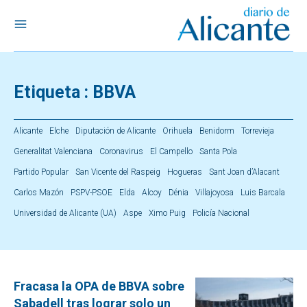
Etiqueta :
BBVA
Alicante
Elche
Diputación de Alicante
Orihuela
Benidorm
Torrevieja
Generalitat Valenciana
Coronavirus
El Campello
Santa Pola
Partido Popular
San Vicente del Raspeig
Hogueras
Sant Joan d’Alacant
Carlos Mazón
PSPV-PSOE
Elda
Alcoy
Dénia
Villajoyosa
Luis Barcala
Universidad de Alicante (UA)
Aspe
Ximo Puig
Policía Nacional
Fracasa la OPA de BBVA sobre
Sabadell tras lograr solo un