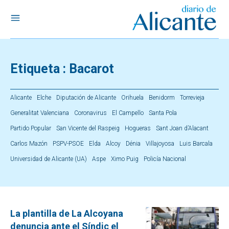
Etiqueta :
Bacarot
Alicante
Elche
Diputación de Alicante
Orihuela
Benidorm
Torrevieja
Generalitat Valenciana
Coronavirus
El Campello
Santa Pola
Partido Popular
San Vicente del Raspeig
Hogueras
Sant Joan d’Alacant
Carlos Mazón
PSPV-PSOE
Elda
Alcoy
Dénia
Villajoyosa
Luis Barcala
Universidad de Alicante (UA)
Aspe
Ximo Puig
Policía Nacional
La plantilla de La Alcoyana
denuncia ante el Síndic el