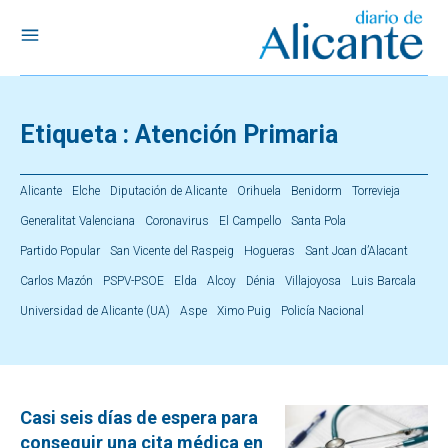
Etiqueta :
Atención Primaria
Alicante
Elche
Diputación de Alicante
Orihuela
Benidorm
Torrevieja
Generalitat Valenciana
Coronavirus
El Campello
Santa Pola
Partido Popular
San Vicente del Raspeig
Hogueras
Sant Joan d’Alacant
Carlos Mazón
PSPV-PSOE
Elda
Alcoy
Dénia
Villajoyosa
Luis Barcala
Universidad de Alicante (UA)
Aspe
Ximo Puig
Policía Nacional
Casi seis días de espera para
conseguir una cita médica en