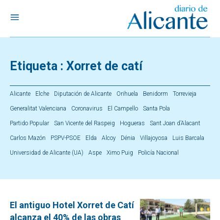
Etiqueta :
Xorret de catí
Alicante
Elche
Diputación de Alicante
Orihuela
Benidorm
Torrevieja
Generalitat Valenciana
Coronavirus
El Campello
Santa Pola
Partido Popular
San Vicente del Raspeig
Hogueras
Sant Joan d’Alacant
Carlos Mazón
PSPV-PSOE
Elda
Alcoy
Dénia
Villajoyosa
Luis Barcala
Universidad de Alicante (UA)
Aspe
Ximo Puig
Policía Nacional
El antiguo Hotel Xorret de Catí
alcanza el 40% de las obras