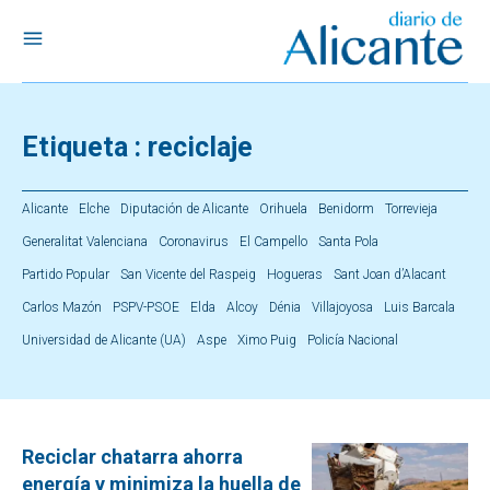
Etiqueta :
reciclaje
Alicante
Elche
Diputación de Alicante
Orihuela
Benidorm
Torrevieja
Generalitat Valenciana
Coronavirus
El Campello
Santa Pola
Partido Popular
San Vicente del Raspeig
Hogueras
Sant Joan d’Alacant
Carlos Mazón
PSPV-PSOE
Elda
Alcoy
Dénia
Villajoyosa
Luis Barcala
Universidad de Alicante (UA)
Aspe
Ximo Puig
Policía Nacional
Reciclar chatarra ahorra
energía y minimiza la huella de