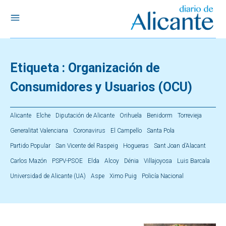
Etiqueta :
Organización de
Consumidores y Usuarios (OCU)
Alicante
Elche
Diputación de Alicante
Orihuela
Benidorm
Torrevieja
Generalitat Valenciana
Coronavirus
El Campello
Santa Pola
Partido Popular
San Vicente del Raspeig
Hogueras
Sant Joan d’Alacant
Carlos Mazón
PSPV-PSOE
Elda
Alcoy
Dénia
Villajoyosa
Luis Barcala
Universidad de Alicante (UA)
Aspe
Ximo Puig
Policía Nacional